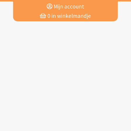
Mijn account
0
in winkelmandje