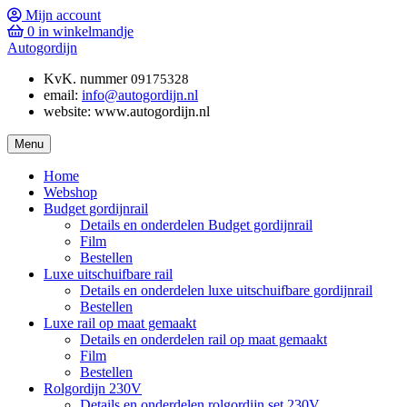
Mijn account
0
in winkelmandje
Autogordijn
KvK. nummer
09175328
email:
info@autogordijn.nl
website: www.autogordijn.nl
Menu
Home
Webshop
Budget gordijnrail
Details en onderdelen Budget gordijnrail
Film
Bestellen
Luxe uitschuifbare rail
Details en onderdelen luxe uitschuifbare gordijnrail
Bestellen
Luxe rail op maat gemaakt
Details en onderdelen rail op maat gemaakt
Film
Bestellen
Rolgordijn 230V
Details en onderdelen rolgordijn set 230V