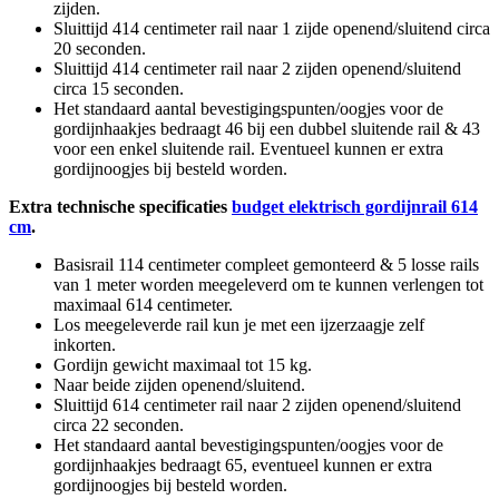
zijden.
Sluittijd 414 centimeter rail naar 1 zijde openend/sluitend circa
20 seconden.
Sluittijd 414 centimeter rail naar 2 zijden openend/sluitend
circa 15 seconden.
Het standaard aantal bevestigingspunten/oogjes voor de
gordijnhaakjes bedraagt 46 bij een dubbel sluitende rail & 43
voor een enkel sluitende rail. Eventueel kunnen er extra
gordijnoogjes bij besteld worden.
Extra technische specificaties
budget elektrisch gordijnrail 614
cm
.
Basisrail 114 centimeter compleet gemonteerd & 5 losse rails
van 1 meter worden meegeleverd om te kunnen verlengen tot
maximaal 614 centimeter.
Los meegeleverde rail kun je met een ijzerzaagje zelf
inkorten.
Gordijn gewicht maximaal tot 15 kg.
Naar beide zijden openend/sluitend.
Sluittijd 614 centimeter rail naar 2 zijden openend/sluitend
circa 22 seconden.
Het standaard aantal bevestigingspunten/oogjes voor de
gordijnhaakjes bedraagt 65, eventueel kunnen er extra
gordijnoogjes bij besteld worden.