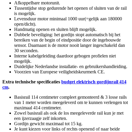
Afkoppelbare motorunit.
Tussentijdse stop gedurende het openen of sluiten van de rail
is mogelijk.
Levensduur motor minimaal 1000 uur(=gelijk aan 180000
open/dicht).
Handmatig openen en sluiten blijft mogelijk.
Dubbele beveiliging: het gordijn stopt automatisch bij het
bereiken van de begin of eindpositie door de ingebouwde
sensor. Daarnaast is de motor nooit langer ingeschakeld dan
30 seconden.
Interne kabelgeleiding daardoor gebogen profielen niet
mogelijk.
Duidelijke Nederlandse installatie- en gebruikershandleiding.
Voorzien van Europese veiligheidskeurmerk CE.
Extra technische specificaties
budget elektrisch gordijnrail 414
cm
.
Basisrail 114 centimeter compleet gemonteerd & 3 losse rails
van 1 meter worden meegeleverd om te kunnen verlengen tot
maximaal 414 centimeter.
Zowel basisrail als ook de los meegeleverde rail kun je met
een ijzerzaagje zelf inkorten.
Gordijn gewicht maximaal tot 15 kg.
Je kunt kiezen voor links of rechts openend of naar beide