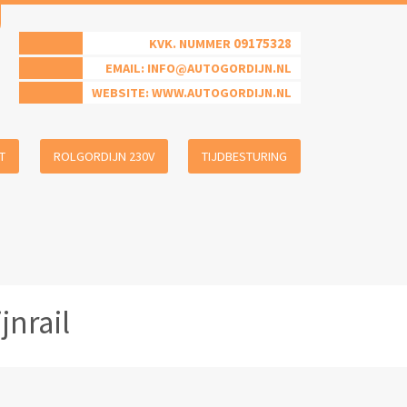
09175328
KVK. NUMMER
EMAIL:
INFO@AUTOGORDIJN.NL
WEBSITE: WWW.AUTOGORDIJN.NL
T
ROLGORDIJN 230V
TIJDBESTURING
jnrail