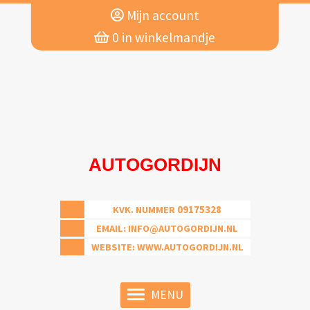
Mijn account
0
in winkelmandje
AUTOGORDIJN
09175328
KVK. NUMMER
EMAIL:
INFO@AUTOGORDIJN.NL
WEBSITE: WWW.AUTOGORDIJN.NL
MENU