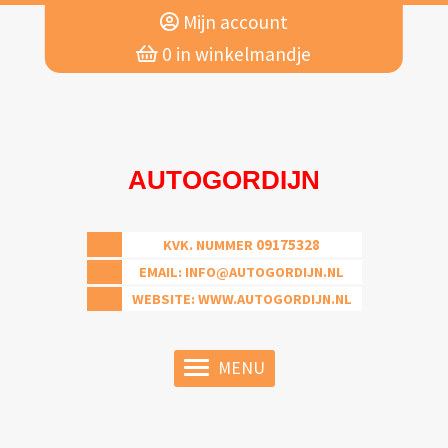
Mijn account
0
in winkelmandje
AUTOGORDIJN
09175328
KVK. NUMMER
EMAIL:
INFO@AUTOGORDIJN.NL
WEBSITE: WWW.AUTOGORDIJN.NL
MENU