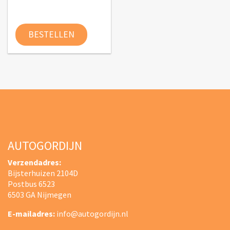
Dit product heeft meerdere variatie
BESTELLEN
AUTOGORDIJN
Verzendadres:
Bijsterhuizen 2104D
Postbus 6523
6503 GA Nijmegen
E-mailadres:
info@autogordijn.nl