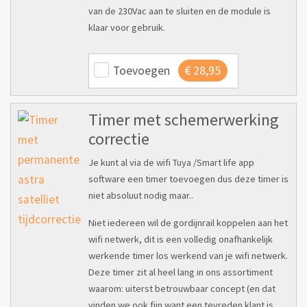
van de 230Vac aan te sluiten en de module is
klaar voor gebruik.
Toevoegen
€
28,95
Timer met schemerwerking
correctie
Je kunt al via de wifi Tuya /Smart life app
software een timer toevoegen dus deze timer is
niet absoluut nodig maar..
Niet iedereen wil de gordijnrail koppelen aan het
wifi netwerk, dit is een volledig onafhankelijk
werkende timer los werkend van je wifi netwerk.
Deze timer zit al heel lang in ons assortiment
waarom: uiterst betrouwbaar concept (en dat
vinden we ook fijn want een tevreden klant is