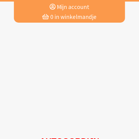
Mijn account
0
in winkelmandje